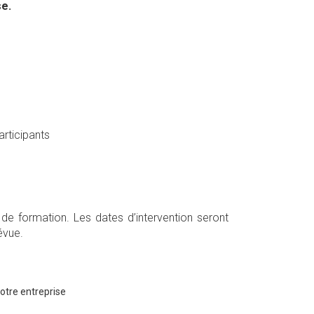
se.
articipants
de formation. Les dates d’intervention seront
évue.
votre entreprise